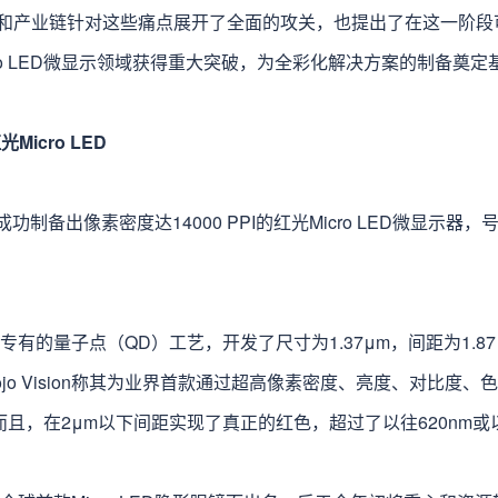
和产业链针对这些痛点展开了全面的攻关，也提出了在这一阶段
ro LED微显示领域获得重大突破，为全彩化解决方案的制备奠定
红光Micro LED
on宣布成功制备出像素密度达14000 PPI的红光Micro LED微显
采用其专有的量子点（QD）工艺，开发了尺寸为1.37μm，间距为1.87μ
jo Vision称其为业界首款通过超高像素密度、亮度、对比度
D，而且，在2μm以下间距实现了真正的红色，超过了以往620nm