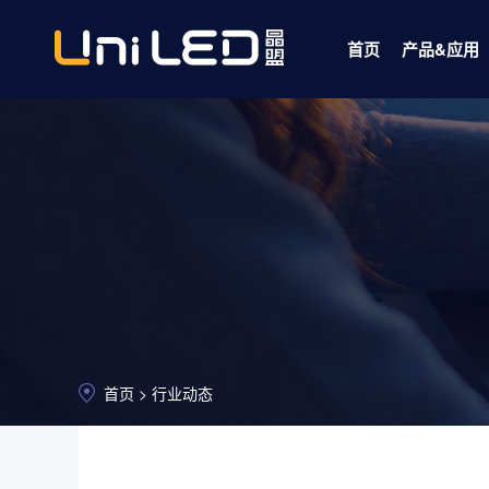
首页
产品&应用
数码家电 CHIP LED
公司简介
照明 TOP LED
公司文化
红外IR-紫外UV
生产环境
车用LED
核心优势
LED芯片
首页 >
行业动态