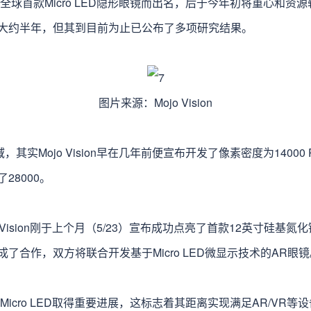
开发出全球首款Micro LED隐形眼镜而出名，后于今年初将重心和资源转
大约半年，但其到目前为止已公布了多项研究结果。
图片来源：Mojo Vision
域，其实Mojo Vision早在几年前便宣布开发了像素密度为14000 P
28000。
jo Vision刚于上个月（5/23）宣布成功点亮了首款12英寸硅基氮化
其达成了合作，双方将联合开发基于Micro LED微显示技术的AR眼
在红光Micro LED取得重要进展，这标志着其距离实现满足AR/V