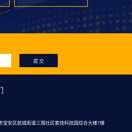
提 交
们
市宝安区航城街道三围社区索佳科技园综合大楼7楼