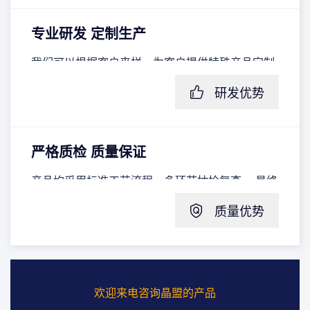
专业研发 定制生产
我们可以根据客户来样，为客户提供特殊产品定制
加工生产服务；我们的产品均符合RoHS环保指
研发优势
令，已通过CE、SGS等认证
严格质检 质量保证
产品均采用标准工艺流程，多环节抽检复查， 最终
提供更为可靠的产品质量保障
质量优势
欢迎来电咨询晶盟的产品