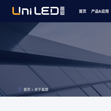
首页
产品&应用
数码家电 CH
照明 TOP 
红外IR-紫
车用LED
LED芯片
首页 >
关于晶盟