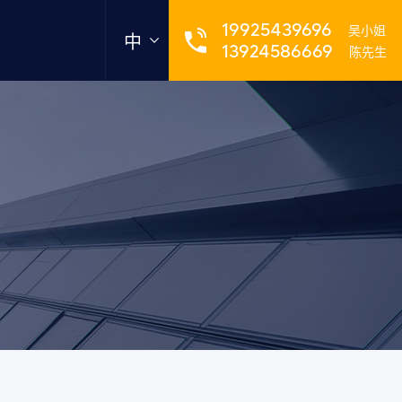
19925439696
吴小姐
中
13924586669
陈先生